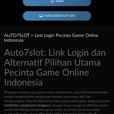
MAIN
MAIN (DESKTOP VER)
AUTO7SLOT > Link Login Pecinta Game Online
Indonesia
Auto7slot: Link Login dan
Alternatif Pilihan Utama
Pecinta Game Online
Indonesia
Di tengah maraknya situs game online di Indonesia, Auto7slot tampil berbeda
dengan menghadirkan pengalaman bermain yang aman, adil, dan
menyenangkan. Situs ini tidak hanya fokus pada jumlah game, tetapi juga pada
kredibilitas
,
pengalaman pengguna
, Dengan ribuan pengguna aktif dan ulasan
positif dari berbagai komunitas game online, Auto7slot secara konsisten