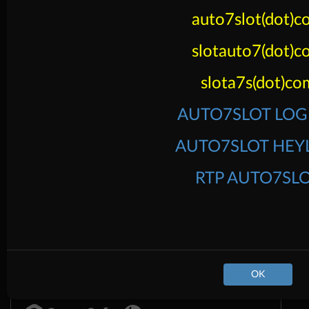
auto7slot(dot)c
Olahraga
slotauto7(dot)c
slota7s(dot)co
AUTO7SLOT LOG
AUTO7SLOT HEY
RTP AUTO7SL
Crash Game
OK