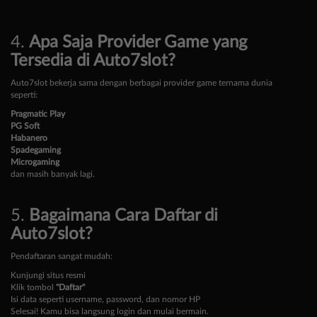
4.
Apa Saja Provider Game yang
Tersedia di Auto7slot?
Auto7slot bekerja sama dengan berbagai provider game ternama dunia
seperti:
Pragmatic Play
PG Soft
Habanero
Spadegaming
Microgaming
dan masih banyak lagi.
5.
Bagaimana Cara Daftar di
Auto7slot?
Pendaftaran sangat mudah:
Kunjungi situs resmi
Klik tombol
"Daftar"
Isi data seperti username, password, dan nomor HP
Selesai! Kamu bisa langsung login dan mulai bermain.