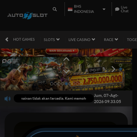
BHS
Live
Chat
INDONESIA
HOT GAMES
SLOTS
LIVE CASINO
RACE
TOG
Jum, 07-Agt-
CQ9 permainan tidak akan tersedia. Kami memohon maaf atas ketidaknyamanan yang 
2026 09.33.05