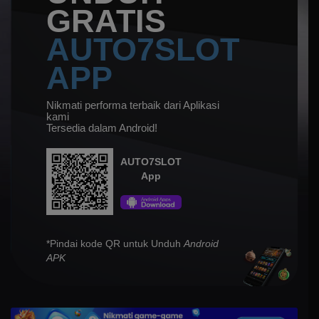
GRATIS
AUTO7SLOT
APP
Nikmati performa terbaik dari Aplikasi
kami
Tersedia dalam Android!
AUTO7SLOT
App
*Pindai kode QR untuk Unduh
Android
APK