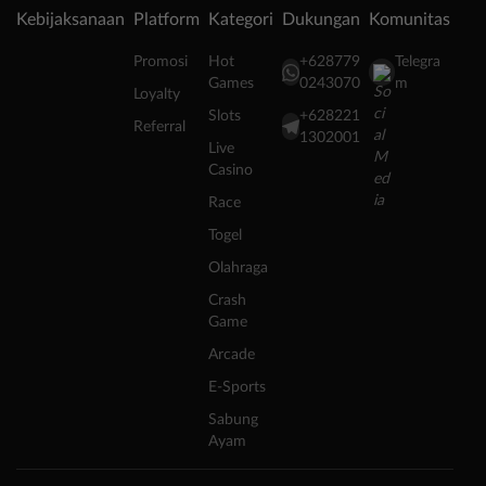
Kebijaksanaan
Platform
Kategori
Dukungan
Komunitas
Promosi
Hot
+628779
Telegra
Games
0243070
m
Loyalty
Slots
+628221
Referral
1302001
Live
Casino
Race
Togel
Olahraga
Crash
Game
Arcade
E-Sports
Sabung
Ayam