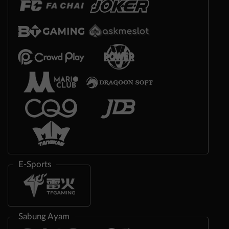
E-Sports
Sabung Ayam