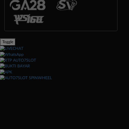
Toggle