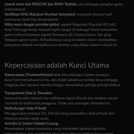
Lisensi resmi dari PAGCOR dan BMM Testlabs
, dua lembaga pengatur game
internasional.
Sertifikasi RNG (Random Number Generator)
, menjamin bahwa hasil
permainan tidak bisa dimanipulasi.
Mitra resmi dengan provider global
, seperti Pragmatic Play dan PG Soft.
Auto7slot juga kerap menjadi topik hangat di berbagai forum komunitas
game online Indonesia seperti Slotmania ID, Kaskus Game, dan grup
Telegram game harian. Kehadirannya yang konsisten dalam memberikan
pelayanan terbaik menjadikannya otoritas yang diakui dalam industri ini.
Kepercayaan adalah Kunci Utama
Kepercayaan (Trustworthiness)
tidak bisa dibangun dalam semalam.
Auto7slot memahami hal itu, dan itulah sebabnya mereka terus menjaga
integritas dan reputasi mereka dengan menerapkan prinsip-prinsip berikut:
Transparansi Data & Transaksi:
Semua transaksi deposit dan withdraw dapat dilacak dan terekam secara
otomatis di dashboard pengguna. Tidak ada potongan tersembunyi.
Perlindungan Data Pribadi:
Menggunakan enkripsi SSL 256-bit yang memastikan data pribadi dan
finansial pemain tetap aman.
Anti-Bot & Sistem Deteksi Curang:
Menerapkan sistem keamanan yang mendeteksi adanya aktivitas
mencurigakan dan memblokir akun-akun dengan indikasi kecurangan.