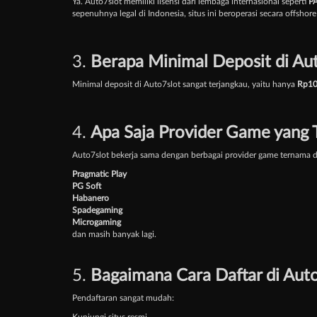
Ya. Auto7slot memiliki lisensi dari lembaga internasional seperti
P
sepenuhnya legal di Indonesia, situs ini beroperasi secara offs
3.
Berapa Minimal Deposit di Au
Minimal deposit di Auto7slot sangat terjangkau, yaitu hanya
Rp10
4.
Apa Saja Provider Game yang T
Auto7slot bekerja sama dengan berbagai provider game ternama du
Pragmatic Play
PG Soft
Habanero
Spadegaming
Microgaming
dan masih banyak lagi.
5.
Bagaimana Cara Daftar di Aut
Pendaftaran sangat mudah:
Kunjungi situs resmi