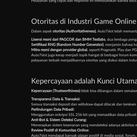
Pelayanan yang cepat dan responsif ini membuktikan bahwa situs in
Otoritas di Industri Game Online
Dalam aspek
otoritas (Authoritativeness)
, Auto7slot telah memantap
Lisensi resmi dari PAGCOR dan BMM Testlabs
, dua lembaga penga
Sertifikasi RNG (Random Number Generator)
, menjamin bahwa has
Mitra resmi dengan provider global
, seperti Pragmatic Play dan PG
Auto7slot juga kerap menjadi topik hangat di berbagai forum ko
pelayanan terbaik menjadikannya otoritas yang diakui dalam indust
Kepercayaan adalah Kunci Utam
Kepercayaan (Trustworthiness)
tidak bisa dibangun dalam semalam.
Transparansi Data & Transaksi:
Semua transaksi deposit dan withdraw dapat dilacak dan terekam
Perlindungan Data Pribadi:
Menggunakan enkripsi SSL 256-bit yang memastikan data pribadi 
Anti-Bot & Sistem Deteksi Curang:
Menerapkan sistem keamanan yang mendeteksi adanya aktivitas 
Review Positif di Komunitas Online:
Auto7slot mendapat banyak ulasan positif di media sosial, forum,