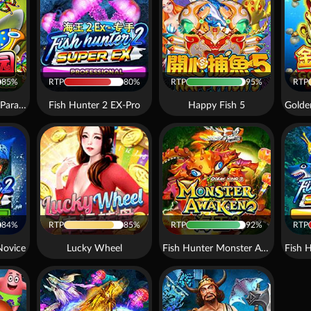
85%
RTP
80%
RTP
95%
RTP
Fish Hunter Insect Paradise
Fish Hunter 2 EX-Pro
Happy Fish 5
84%
RTP
85%
RTP
92%
RTP
Novice
Lucky Wheel
Fish Hunter Monster Awaken