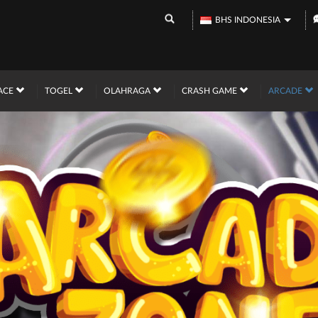
BHS INDONESIA
ACE
TOGEL
OLAHRAGA
CRASH GAME
ARCADE