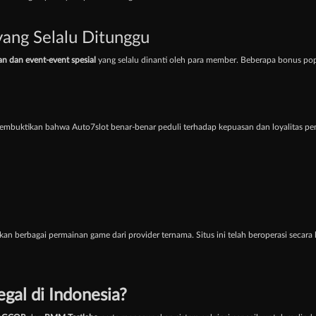
ang Selalu Ditunggu
n dan event-event spesial
yang selalu dinanti oleh para member. Beberapa bonus popu
membuktikan bahwa Auto7slot benar-benar peduli terhadap kepuasan dan loyalitas p
 berbagai permainan game dari provider ternama. Situs ini telah beroperasi secara lega
gal di Indonesia?