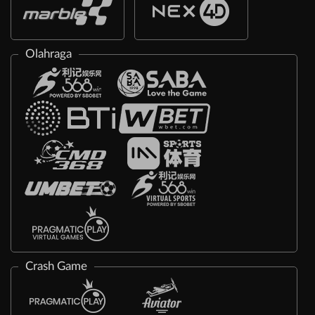
Olahraga
Crash Game