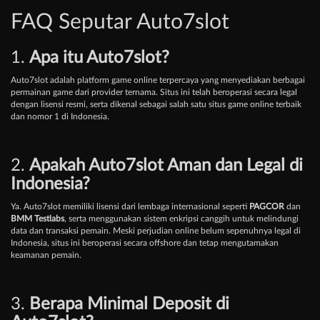
FAQ Seputar Auto7slot
1.
Apa itu Auto7slot?
Auto7slot adalah platform game online terpercaya yang menyediakan berbagai
permainan game dari provider ternama. Situs ini telah beroperasi secara legal
dengan lisensi resmi, serta dikenal sebagai salah satu situs game online terbaik
dan nomor 1 di Indonesia.
2.
Apakah Auto7slot Aman dan Legal di
Indonesia?
Ya. Auto7slot memiliki lisensi dari lembaga internasional seperti
PAGCOR
dan
BMM Testlabs
, serta menggunakan sistem enkripsi canggih untuk melindungi
data dan transaksi pemain. Meski perjudian online belum sepenuhnya legal di
Indonesia, situs ini beroperasi secara offshore dan tetap mengutamakan
keamanan pemain.
3.
Berapa Minimal Deposit di