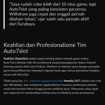
“Saya sudah coba lebih dari 10 situs game, tapi
Auto7slot yang paling konsisten gacornya.
Withdraw juga cepat dan enggak pernah
ditahan-tahan,” ujar salah satu pemain aktif
dari Surabaya.
Keahlian dan Profesionalisme Tim
Auto7slot
Keahlian (Expertise)
adalah aspek penting dalam industri game online.
Auto7slot dikelola oleh tim profesional yang berpengalaman dalam industri
iGaming selama lebih dari 8 tahun. Platform ini bekerja sama dengan penyedia
game bersertifikat dan mematuhi regulasi ketat agar semua permainan berjalan
secara adil (
fair play
).
Tidak hanya itu,
tim customer support Auto7slot
tersedia 24/7
melalui live chat
dan WhatsApp, siap membantu segala keluhan maupun pertanyaan pemain,
mulai dari kendala teknis hingga proses verifikasi akun. Pelayanan yang cepat
dan responsif ini membuktikan bahwa situs ini dikelola secara profesional.