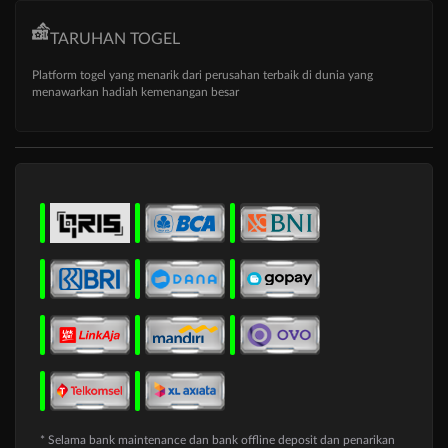
TARUHAN TOGEL
Platform togel yang menarik dari perusahan terbaik di dunia yang
menawarkan hadiah kemenangan besar
* Selama bank maintenance dan bank offline deposit dan penarikan