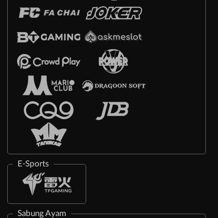
E-Sports
Sabung Ayam