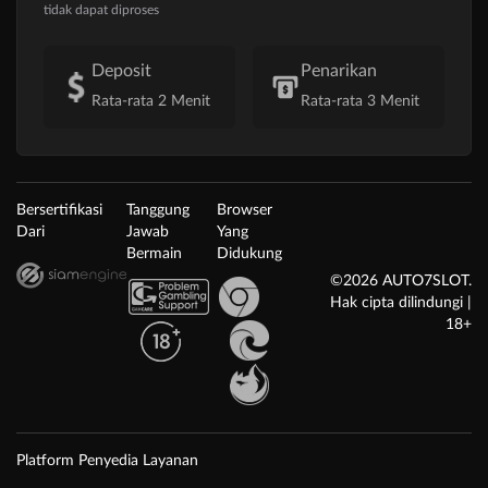
tidak dapat diproses
Deposit
Penarikan
Rata-rata 2 Menit
Rata-rata 3 Menit
Bersertifikasi
Tanggung
Browser
Dari
Jawab
Yang
Bermain
Didukung
©2026 AUTO7SLOT.
Hak cipta dilindungi |
18+
Platform Penyedia Layanan