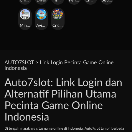
Chicken Road Race
Diver
Fish Boom
Penalty Nations Cup
Chicken Road Vegas
Squid Gamebler
Mine Slot
AviaFly
Cricket Road
AUTO7SLOT > Link Login Pecinta Game Online
Indonesia
Auto7slot: Link Login dan
Alternatif Pilihan Utama
Pecinta Game Online
Indonesia
Di tengah maraknya situs game online di Indonesia, Auto7slot tampil berbeda