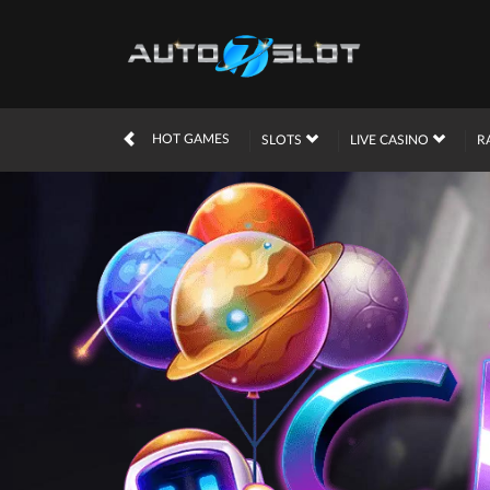
HOT GAMES
SLOTS
LIVE CASINO
R