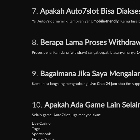
7.
Apakah Auto7slot Bisa Diakse
Ya, Auto7slot memiliki tampilan yang
mobile-friendly
. Kamu bisa 
8.
Berapa Lama Proses Withdraw
Proses penarikan dana (withdraw) sangat cepat, biasanya hanya
1
9.
Bagaimana Jika Saya Mengala
Kamu bisa langsung menghubungi
Live Chat 24 jam
atau tim supp
10.
Apakah Ada Game Lain Selai
Selain game, Auto7slot juga menyediakan:
Live Casino
Togel
Sportsbook
Fishing Game