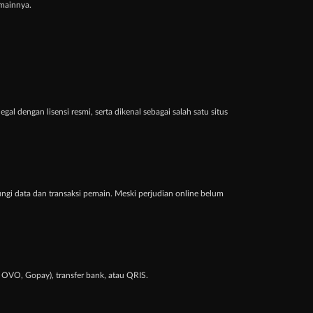
emainnya.
l dengan lisensi resmi, serta dikenal sebagai salah satu situs
ngi data dan transaksi pemain. Meski perjudian online belum
, OVO, Gopay), transfer bank, atau QRIS.