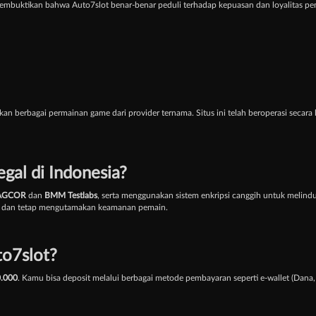
membuktikan bahwa Auto7slot benar-benar peduli terhadap kepuasan dan loyalitas p
 berbagai permainan game dari provider ternama. Situs ini telah beroperasi secara lega
gal di Indonesia?
AGCOR
dan
BMM Testlabs
, serta menggunakan sistem enkripsi canggih untuk melindu
hore dan tetap mengutamakan keamanan pemain.
to7slot?
.000
. Kamu bisa deposit melalui berbagai metode pembayaran seperti e-wallet (Dana