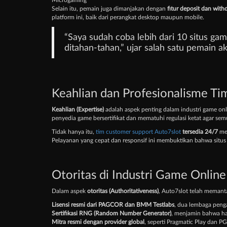
Selain itu, pemain juga dimanjakan dengan
fitur deposit dan wit
platform ini, baik dari perangkat desktop maupun mobile.
“Saya sudah coba lebih dari 10 situs ga
ditahan-tahan,” ujar salah satu pemain ak
Keahlian dan Profesionalisme Ti
Keahlian (Expertise)
adalah aspek penting dalam industri game onli
penyedia game bersertifikat dan mematuhi regulasi ketat agar semu
Tidak hanya itu,
tim customer support Auto7slot
tersedia 24/7
mel
Pelayanan yang cepat dan responsif ini membuktikan bahwa situs in
Otoritas di Industri Game Online
Dalam aspek
otoritas (Authoritativeness)
, Auto7slot telah memantap
Lisensi resmi dari PAGCOR dan BMM Testlabs
, dua lembaga penga
Sertifikasi RNG (Random Number Generator)
, menjamin bahwa has
Mitra resmi dengan provider global
, seperti Pragmatic Play dan PG