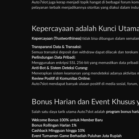
Auto7slot juga kerap menjadi topik hangat di berbagai forum ko
pelayanan terbaik menjadikannya otoritas yang diakui dalam indust
Kepercayaan adalah Kunci Utam
Kepercayaan (Trustworthiness)
tidak bisa dibangun dalam semalam.
Transparansi Data & Transaksi:
Semua transaksi deposit dan withdraw dapat dilacak dan terekam
Perlindungan Data Pribadi:
Menggunakan enkripsi SSL 256-bit yang memastikan data pribadi 
Anti-Bot & Sistem Deteksi Curang:
Menerapkan sistem keamanan yang mendeteksi adanya aktivitas 
Review Positif di Komunitas Online:
Auto7slot mendapat banyak ulasan positif di media sosial, forum,
Bonus Harian dan Event Khusus y
Salah satu daya tarik utama Auto7slot adalah
program bonus haria
Welcome Bonus 100% untuk Member Baru
Bonus Rollingan Harian 1%
Cashback Mingguan hingga 10%
Event Turnamen Game Berhadiah Puluhan Juta Rupiah