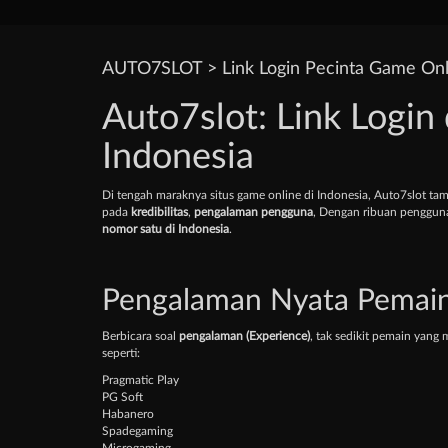
AUTO7SLOT > Link Login Pecinta Game Onl
Auto7slot: Link Login
Indonesia
Di tengah maraknya situs game online di Indonesia, Auto7slot t
pada
kredibilitas
,
pengalaman pengguna
, Dengan ribuan pengguna 
nomor satu di Indonesia
.
Pengalaman Nyata Pemain:
Berbicara soal
pengalaman (Experience)
, tak sedikit pemain yan
seperti:
Pragmatic Play
PG Soft
Habanero
Spadegaming
Microgaming