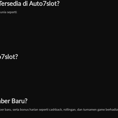
ersedia di Auto7slot?
nia seperti:
o7slot?
ber Baru?
r baru, serta bonus harian seperti cashback, rollingan, dan turnamen game berhadia