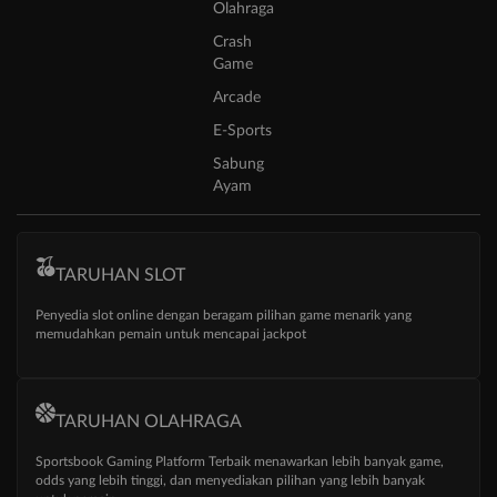
Olahraga
Crash
Game
Arcade
E-Sports
Sabung
Ayam
TARUHAN SLOT
Penyedia slot online dengan beragam pilihan game menarik yang
memudahkan pemain untuk mencapai jackpot
TARUHAN OLAHRAGA
Sportsbook Gaming Platform Terbaik menawarkan lebih banyak game,
odds yang lebih tinggi, dan menyediakan pilihan yang lebih banyak