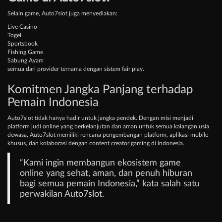
Selain game, Auto7slot juga menyediakan:
Live Casino
Togel
Sportsbook
Fishing Game
Sabung Ayam
semua dari provider ternama dengan sistem fair play.
Komitmen Jangka Panjang terhadap
Pemain Indonesia
Auto7slot tidak hanya hadir untuk jangka pendek. Dengan misi menjadi
platform judi online yang berkelanjutan dan aman untuk semua kalangan usia
dewasa, Auto7slot memiliki rencana pengembangan platform, aplikasi mobile
khusus, dan kolaborasi dengan content creator gaming di Indonesia.
“Kami ingin membangun ekosistem game
online yang sehat, aman, dan penuh hiburan
bagi semua pemain Indonesia,” kata salah satu
perwakilan Auto7slot.