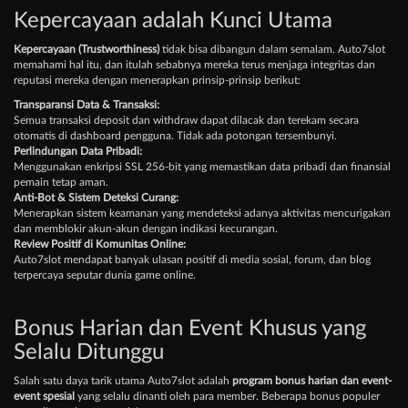
Kepercayaan adalah Kunci Utama
Kepercayaan (Trustworthiness)
tidak bisa dibangun dalam semalam. Auto7slot
memahami hal itu, dan itulah sebabnya mereka terus menjaga integritas dan
reputasi mereka dengan menerapkan prinsip-prinsip berikut:
Transparansi Data & Transaksi:
Semua transaksi deposit dan withdraw dapat dilacak dan terekam secara
otomatis di dashboard pengguna. Tidak ada potongan tersembunyi.
Perlindungan Data Pribadi:
Menggunakan enkripsi SSL 256-bit yang memastikan data pribadi dan finansial
pemain tetap aman.
Anti-Bot & Sistem Deteksi Curang:
Menerapkan sistem keamanan yang mendeteksi adanya aktivitas mencurigakan
dan memblokir akun-akun dengan indikasi kecurangan.
Review Positif di Komunitas Online:
Auto7slot mendapat banyak ulasan positif di media sosial, forum, dan blog
terpercaya seputar dunia game online.
Bonus Harian dan Event Khusus yang
Selalu Ditunggu
Salah satu daya tarik utama Auto7slot adalah
program bonus harian dan event-
event spesial
yang selalu dinanti oleh para member. Beberapa bonus populer