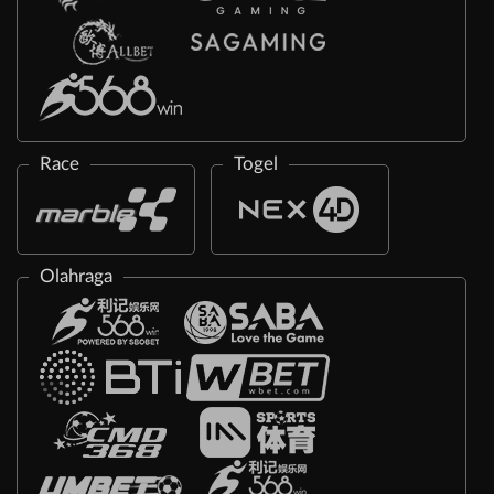
Race
Togel
Olahraga