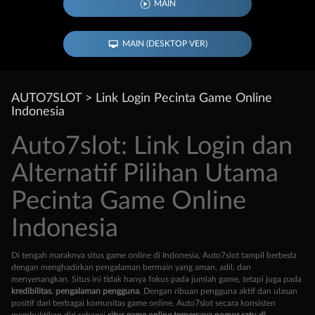
MAIN
MAIN (DESKTOP VER)
AUTO7SLOT > Link Login Pecinta Game Online
Indonesia
Auto7slot: Link Login dan
Alternatif Pilihan Utama
Pecinta Game Online
Indonesia
Di tengah maraknya situs game online di Indonesia, Auto7slot tampil berbeda
dengan menghadirkan pengalaman bermain yang aman, adil, dan
menyenangkan. Situs ini tidak hanya fokus pada jumlah game, tetapi juga pada
kredibilitas
,
pengalaman pengguna
, Dengan ribuan pengguna aktif dan ulasan
positif dari berbagai komunitas game online, Auto7slot secara konsisten