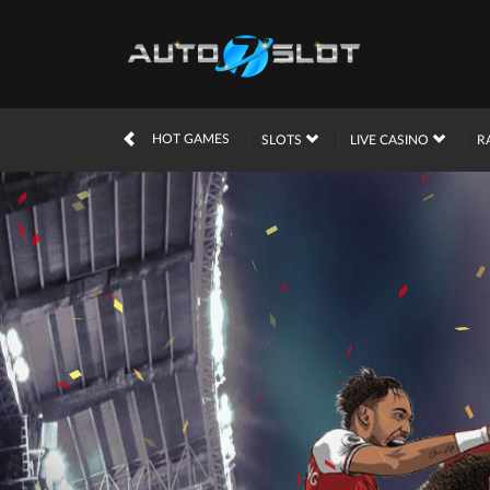
HOT GAMES
SLOTS
LIVE CASINO
R