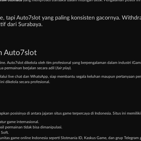
hdraw otomatis
yang memproses transaksi dalam hitungan detik. Pengalaman positif 
me, tapi Auto7slot yang paling konsisten gacornya. With
tif dari Surabaya.
m Auto7slot
ne. Auto7slot dikelola oleh tim profesional yang berpengalaman dalam industri iGami
a permainan berjalan secara adil (
fair play
).
alui live chat dan WhatsApp, siap membantu segala keluhan maupun pertanyaan pemain
i dikelola secara profesional.
kan posisinya di antara jajaran situs game terpercaya di Indonesia. Situs ini memiliki
tur game internasional.
il permainan tidak bisa dimanipulasi.
 Soft.
munitas game online Indonesia seperti Slotmania ID, Kaskus Game, dan grup Telegra