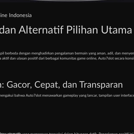
ine Indonesia
 dan Alternatif Pilihan Utam
ampil berbeda dengan menghadirkan pengalaman bermain yang aman, adil, dan menyenan
aktif dan ulasan positif dari berbagai komunitas game online, Auto7slot secara kons
 Gacor, Cepat, dan Transparan
g mengakui bahwa Auto7slot menawarkan gameplay yang lancar, tampilan user interfac