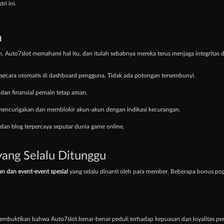
ri ini.
a
 Auto7slot memahami hal itu, dan itulah sebabnya mereka terus menjaga integritas d
 secara otomatis di dashboard pengguna. Tidak ada potongan tersembunyi.
dan finansial pemain tetap aman.
mencurigakan dan memblokir akun-akun dengan indikasi kecurangan.
 dan blog terpercaya seputar dunia game online.
ang Selalu Ditunggu
n dan event-event spesial
yang selalu dinanti oleh para member. Beberapa bonus popu
membuktikan bahwa Auto7slot benar-benar peduli terhadap kepuasan dan loyalitas p