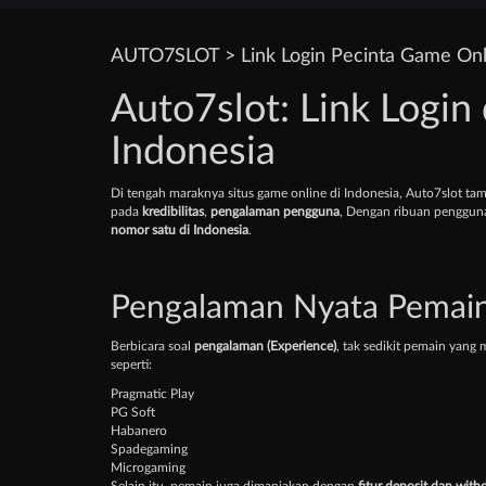
AUTO7SLOT > Link Login Pecinta Game Onl
Auto7slot: Link Login
Indonesia
Di tengah maraknya situs game online di Indonesia, Auto7slot t
pada
kredibilitas
,
pengalaman pengguna
, Dengan ribuan pengguna 
nomor satu di Indonesia
.
Pengalaman Nyata Pemain:
Berbicara soal
pengalaman (Experience)
, tak sedikit pemain yan
seperti:
Pragmatic Play
PG Soft
Habanero
Spadegaming
Microgaming