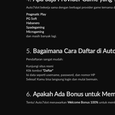
Auto7slot bekerja sama dengan berbagai provider game ternama du
Pragmatic Play
PG Soft
Habanero
Spadegaming
Microgaming
dan masih banyak lagi.
5.
Bagaimana Cara Daftar di Aut
Pendaftaran sangat mudah:
Kunjungi situs resmi
Klik tombol
"Daftar"
Isi data seperti username, password, dan nomor HP
Selesai! Kamu bisa langsung login dan mulai bermain.
6.
Apakah Ada Bonus untuk Mem
Tentu! Auto7slot menawarkan
Welcome Bonus 100%
untuk membe