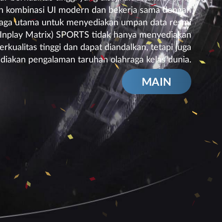
n kombinasi UI modern dan bekerja sama dengan
raga utama untuk menyediakan umpan data resmi
 (Inplay Matrix) SPORTS tidak hanya menyediakan
rkualitas tinggi dan dapat diandalkan, tetapi juga
iakan pengalaman taruhan olahraga kelas dunia.
MAIN